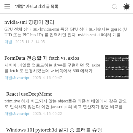
'개발' 카테고리의 글 목록
nvidia-smi 명령어 정리
GPU 전체 상태 보기nvidia-smi 특정 GPU 상태 보기숫자는 gpu id (U
UID 또는 PIC bus ID) 를 입력하면 된다. nvidia-smi -i 0여러 개를 한
번에 출력할 수 도 있다.$ nvidia-smi -i 0,3Mon Nov 3 14:02:05 2025+-
개발
2025. 11. 3. 14:05
----------------------------------------------------------------------------+| NV
IDIA-SMI 470.141.10 Driver Version: 470.141.10 CUDA Version: 11.4 |
|-------------------------------+----------------------+----------------------+|
FormData 전송할 때 fetch vs. axios
G..
서버에 파일을 업로드하는 함수를 구현하던 중, axios
를 fetch 로 변경하였는데 서버쪽에서 500 에러가 발
생했다.문제는 서버에 도달한 요청 데이터에 Request
개발/Javascript
2025. 4. 16. 00:47
Body가 사라진 것이다.아래의 두 함수를 비교하면,
전혀 문제될 것이 없어보인다.먼저, axios를 사용하고
있던 기존의 함수 로직이다.axios .post(ENDPOINT, f
[React] useDeepMemo
ormData, { headers: { 'Content-Type': 'multipart/form-d
primitive 하게 비교되지 않는 object들은 의존성 배열에서 같은 값으
ata', }, }) .then((data) => console.log(data))다음으로 fe
로 인식하지 않는다.이건 javascript 의 비교 연산자가 얕은 비교를 하
tch로 변경한 함수 로직이다.fetch(ENDPOINT, { meth
기 때문이다. 아래는 대표적인 사례.{} == {}// output: false즉, 아래의
개발/Javascript
2025. 4. 15. 00:22
od: 'POST', headers: { 'Content-Type':..
memo는 전혀 캐싱되지 않기 때문에 어떤 스노우볼을 굴릴 지 모른
다.const complexObject = {a:1, b:2, c:"xyz"}// 의존성 배열은 항상 다
른 값으로 인식된다.const complexMemo = useMemo(() => complexOb
[Windows 10] pytorch3d 설치 중 트러블 슈팅