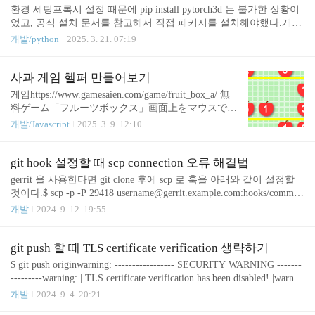
ject, [complextObject])아래와 같이 비교 대상을 문자열로 변경해서
환경 세팅프록시 설정 때문에 pip install pytorch3d 는 불가한 상황이
해결하는 방법도 있는데, 보기에도 느껴지지만 그렇게 권장되는 방
었고, 공식 설치 문서를 참고해서 직접 패키지를 설치해야했다.개인
법은 아니다.const complexObject = ..
적으로 conda 를 잘 사용하지 않기도 하고, conda 세팅도 불가한 상황
개발/python
2025. 3. 21. 07:19
이라 virtualenv 로 실행 환경을 구축한 상황이다.python -m virtualenv
.venvsource .venv/Scripts/activatepython -m pip install pytorch torchvisio
n pytorch-cudaCL 명령어를 못 찾음...copying pytorch3d\datasets\shape
사과 게임 헬퍼 만들어보기
net\shapenet_synset_dict_v2.json -> build\lib.win-amd64-cpython-311\py
게임https://www.gamesaien.com/game/fruit_box_a/ 無
torch3d\datase..
料ゲーム「フルーツボックス」画面上をマウスでド
ラッグして、数字の合計が10になるようにリンゴを
개발/Javascript
2025. 3. 9. 12:10
囲むパズルゲームです。(説明) iPhone,iPadやAndroi
dでも動作します。www.gamesaien.com요약">예전에
참 재밌게 했었던 게임인데, 오랜만에 다시 하려니
git hook 설정할 때 scp connection 오류 해결법
심신이 피로하고 무척 귀찮아서 차라리 사각형을 보
gerrit 을 사용한다면 git clone 후에 scp 로 훅을 아래와 같이 설정할
여주는 걸 코딩해보면 재밌겠다는 생각이 들었다.플
것이다.$ scp -p -P 29418 username@gerrit.example.com:hooks/commit-
래시 게임 수준의 1인용 로컬 게임이기도 하니, 핵이
msg .git/hooks참고로 29418번 포트는 gerrit 포트 기본값이다. Gerrit
개발
2024. 9. 12. 19:55
나 매크로를 만든다고 해서 피해가 생기진 않을테
Code Review - Uploading ChangesAs Gerrit implements the entire SSH a
고...어디서 사용한다고 쳐도 너무 눈에 띄는 수준이
nd Git server stack within its own process space, Gerrit maintains comple
라 만들고 공개도 해볼만하다고 생각해서 진행했다.
te control over how the repository is updated, and what responses are sent
git push 할 때 TLS certificate verification 생략하기
구현게임 동작 방식가로로 17개, 세로로 10개의 사과
to the git push cl..
$ git push originwarning: ----------------- SECURITY WARNING -------
가 있고, 각 사과에는 ..
---------warning: | TLS certificate verification has been disabled! |warnin
g: ---------------------------------------------------warning: HTTPS connect
개발
2024. 9. 4. 20:21
ions may not be secure. See https://aka.ms/gcm/tlsverify for more inform