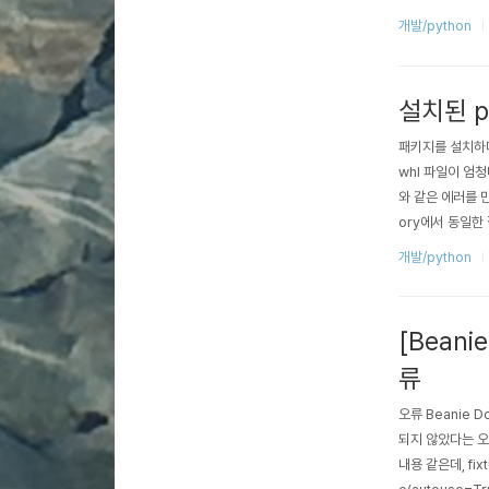
assic하게 관
개발/python
가상 환경 관리 
이 종종 있다. 예를 
설치된 p
패키지를 설치하다
whl 파일이 엄청
와 같은 에러를 만나서
ory에서 동일한 질
수 있었다. Linux
개발/python
[Beanie
류
오류 Beanie D
되지 않았다는 오
내용 같은데, fi