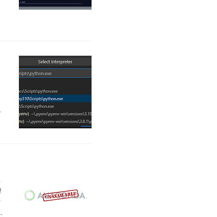
있
지
-
이
에
t
션
한
상
l