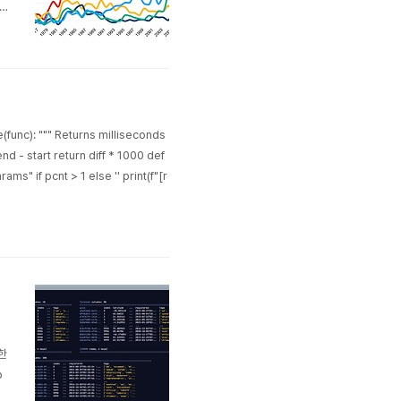
런
2
: """ Returns milliseconds
nd - start return diff * 1000 def
arams" if pcnt > 1 else '' print(f"[r
한
o