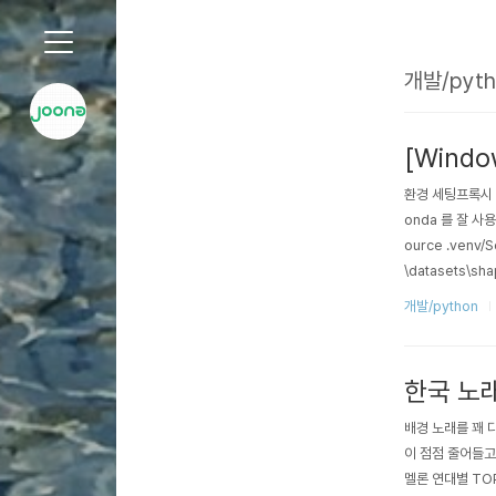
개발/pytho
'개발/python' 카테고리의 글 목록
[Windo
환경 세팅프록시 설
onda 를 잘 사용
ource .venv/S
\datasets\sha
개발/python
한국 노래
배경 노래를 꽤 
이 점점 줄어들고
멜론 연대별 TO