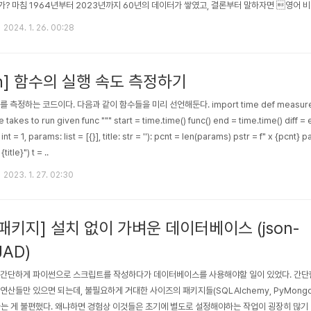
? 마침 1964년부터 2023년까지 60년의 데이터가 쌓였고, 결론부터 말하자면 영어 비
2023년에 들어서는 영어 가사의 비중이 25% 를 넘을 정도로 많아졌고, 최근에 사람들이 이
2024. 1. 26. 00:28
이유는 2011년 이후로 10년만에 영어 비율이 더 커지고 있기 때문으로 보인다. 영어 비중은 
사이에 잠시 상승하고 그 뒤로는 ..
on] 함수의 실행 속도 측정하기
측정하는 코드이다. 다음과 같이 함수들을 미리 선언해둔다. import time def measure(func)
takes to run given func """ start = time.time() func() end = time.time() diff = e
nt = 1, params: list = [{}], title: str = ''): pcnt = len(params) pstr = f" x {pcnt} p
title}") t = ..
2023. 1. 27. 02:30
패키지] 설치 없이 가벼운 데이터베이스 (json-
JAD)
 간단하게 파이썬으로 스크립트를 작성하다가 데이터베이스를 사용해야할 일이 있었다. 간단
연산들만 있으면 되는데, 불필요하게 거대한 사이즈의 패키지들(SQLAlchemy, PyMong
는 게 불편했다. 왜냐하면 경험상 이것들은 초기에 별도로 설정해야하는 작업이 굉장히 많기