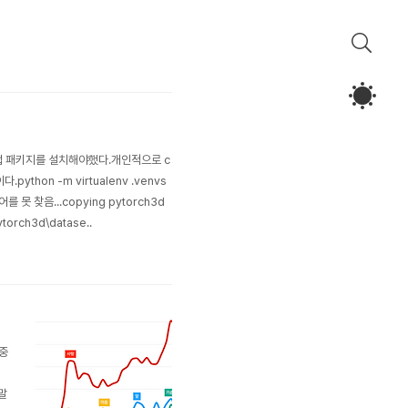
 직접 패키지를 설치해야했다.개인적으로 c
thon -m virtualenv .venvs
명령어를 못 찾음...copying pytorch3d
ytorch3d\datase..
중
말