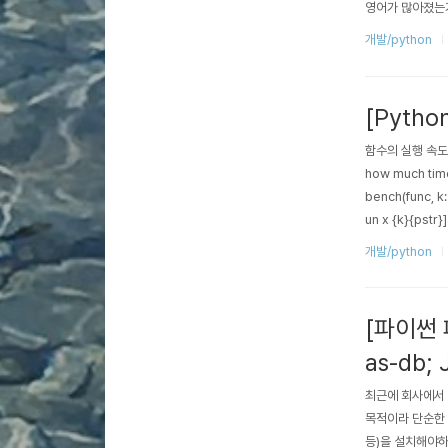
영어가 많아졌는가
중은 많아졌다. 
개발/python
사실을 체감하는 
008~2012년 
[Pyth
함수의 실행 속도를 
how much time 
bench(func, k: i
un x {k}{pstr}] {
개발/python
[파이썬 
as-db; 
최근에 회사에서
목적이라 단순한 
등)을 설치해야하