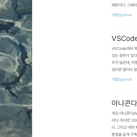
때문이다. 그래서 
는 지 찾아보았는데
개발/python
를 발견했다. (지
in 패키지인 jso
VSCod
VSCode에서 
있는 경우가 있다. 
우가 많은데, 어
있다면 알아서 잡
아래와 같이 표시된다
개발/python
e" 또는 "Ctrl+
아나콘다(
개요 아나콘다(A
이다. 하지만 20
다. 그리고 어떤
환경을 쉽게 구축