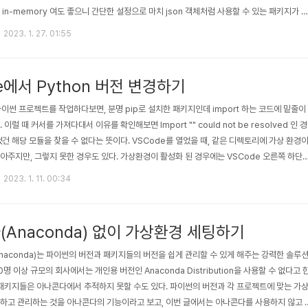
in-memory 여도 좋으니 간단한 설정으로 마치 json 객체처럼 사용할 수 있는 패키지가 
, 이 당시에는 찾지 못했다. 개발을 꽤 마친 이후에 tinyDB 라는 아주 비슷한 동작의 패키
2023. 1. 27. 01:55
금와서 보면 dict 호환성 측면에서 아주 미묘하게 다르다.) 그럼 패키지를 사용하지 않고 built
n 으로 커버하자니, ..
e에서 Python 버전 변경하기
파이썬 프로젝트를 작업하다보면, 분명 pip로 설치한 패키지인데 import 하는 코드에 밑줄이
이럴 때 커서를 가져다대서 이유를 확인해보면 Import "" could not be resolved 인 경
쨌건 해당 모듈을 찾을 수 없다는 뜻이다. VSCode를 열었을 때, 같은 디렉토리에 가상 환경
아주지만, 그렇지 못한 경우도 있다. 가상환경이 활성화 된 경우에는 VSCode 오른쪽 하단
. 위와 같은 창을 못 봤다면, 직접 고를 수 있다. "상단 메뉴 > View > Command Palet
2023. 1. 11. 00:34
Shift+P" 로 명령어 실행 창을 띄워서 "Python: Select Interpreter" 를..
Anaconda) 없이 가상환경 세팅하기
naconda)는 파이썬의 버전과 패키지들의 버전을 쉽게 관리할 수 있게 해주는 강력한 솔루
0명 이상 규모의 회사에서는 개인용 버전인 Anaconda Distribution을 사용할 수 없다고 
 패키지들은 아나콘다에서 추적하지 못할 수도 있다. 파이썬의 버전과 각 프로젝트에 맞는 가
하고 관리하는 것을 아나콘다의 기능이라고 보고, 이번 글에서는 아나콘다를 사용하지 않고 c