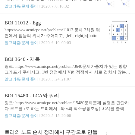
는 문제이다. New Zealand 1990 Division I에 등장했던
알고리즘/문제 풀이
2020. 7. 6. 16:32
문제로, 여러 저지에서 풀어볼 수 있다. UVa 136 - Ug
ly Numbers POJ 1338 - Ugly Numbers 정올 1318 - 못
생긴 수 풀이 빨간색을 현재까지 살펴본 수, 파란색
BOJ 11012 - Egg
을 앞으로 살펴볼 수라고 했을 때 그림을 위와 같다.
https://www.acmicpc.net/problem/11012 문제 2차원 평
파란색으로 색칠된 수 중에서 가장 작은 수부터 순서
면에서 점들의 위치가 주어지고, [left, right]×[bottom,
대로 살피면, 그 순서대로 N번째 못생긴 수가 결정된
top] 으로 그려지는 사각형 내에 있는 점의 개수를 쿼
알고리즘/문제 풀이
2020. 6. 10. 09:03
다. 이는 다익스트라 알고리즘에서 그림이 어떻게 그
리마다 출력하는 문제이다. 이 문제는 PST(Persistent
려지는 지를 떠올리면 이해가 쉽다. 수의 중복을 제
Segment Tree)로 해결할 수 있다. PST의 이해를 위해
거하기 위해서 이전에 5를 곱해서 만들어진 수에는 2
서는 Segment Tree를 먼저 알아야한다. 이 글에서는
BOJ 3640 - 제독
나 3을 곱하지 않았다. 2..
자세한 설명은 생략하고, 도움이 될 만한 글로 대체
링크: https://www.acmicpc.net/problem/3640문제가중치가 있는 방향
한다. 사실 같은 내용을 이 문제에 대해서만 다시 정
그래프가 주어지고, 1번 정점에서 V번 정점까지 서로 겹치지 않는 2
리하는 것이라 봐도 무방하다. 혼동이 있을 수 있지
개의 경로 중 비용이 최소인 경우를 출력하는 문제이다. 겹치지 않는
알고리즘/문제 풀이
2020. 5. 24. 21:07
y
만, 이 글에서는(필자는) 세로/수직 방향을
축으로
y
경로를 찾는 것은 최대 유량으로 해결 가능하고, 그 비용이 최소가
(
0
,
0
)
x
(
0
,
0
)
가로/수평 방향을
축으로 한다. 즉,
은 왼쪽 아
x
되는 것을 구해야하므로, 네트워크 플로우 유형 중에서 MCMF(Min
래를 의미한다. y축을 ..
Cost Max Flow; 최소 비용 최대 유량)인 문제이다. 그래프 문제는 항
BOJ 15480 - LCA와 쿼리
상 문제 조건을 꼼꼼히 살펴야겠다. 이번에도 "출발과 목적지를 제
링크: https://www.acmicpc.net/problem/15480문제문제 설명은 간단하
외하고 같은 중간 지점이나 같은 뱃길을 지나면 안 된다." 에서 정점
다.루트를 r로 하는 트리에서 u와 v의 최소공통조상(LCA)를 출력하
이 겹쳐서는 안되는 조건을 깜빡해서 계속 틀렸다. 이 조건을 무시하
는 문제이다. LCA(r, u), LCA(r, v), LCA(u, v) 세 개 중에서 깊이가 더
알고리즘/문제 풀이
2020. 5. 15. 20:00
면 틀리는 예외 케이스는 아래와 같다. 최대 유량은 1개이고, 답은 ..
깊은 노드를 출력하면 된다.증명은 사실 안 했는데, 케이스 몇 개를
두고 해보니까 계속 답이었다..혹시나 싶어서 제출해봤더니 정답코
드
트리의 노드 순서 정리해서 구간으로 만들