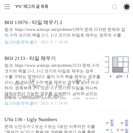
'PS' 태그의 글 목록
BOJ 13976 - 타일 채우기 2
링크: https://www.acmicpc.net/problem/13976 문제 2133번 문제와 같
이 3×N 크기의 벽을 2×1, 1×2 크기의 타일로 채우는 경우의 수를 구
10
18
18
10
하는 문제이지만, N의 범위가
이다. 풀이 이전에 작성한 2133번
알고리즘/문제 풀이
2021. 9. 7. 19:36
문제의 2번째 풀이 방법과 같지만 그것을 빠르게 계산해야한다. 피
보나치 수를 빠르게 구하는 방법과 마찬가지로, 행렬을 이용한 거듭
제곱 트릭을 사용하면 된다. 수열의 값은 같으므로, 편의상 OEIS A0
BOJ 2133 - 타일 채우기
f
(
n
)
=
4
⋅
f
(
n
−
1
)
−
f
(
n
−
2
)
(
)
=
4
⋅
(
−
1
)
−
(
−
2
)
01835 수열
을 사용하겠다. 이것을
f
n
f
n
f
n
링크: https://www.acmicpc.net/problem/2133 문제 3×N
행렬로 나타내면 아래와 같다. $$\begin{eqnarray} \left( \begin{array}
크기의 벽을 2×1, 1×2 크기의 타일로 채우는 경우의
{ccc} f_{n} \\ f_{n-1}..
수를 구하는 문제이다. 풀이 3×N 벽을 채우는 경우를
f
(
n
)
=
{
0
if
n
< 2
2
g
(
n
−
1
)
+
f
(
n
−
2
)
f
(
n
)
g
(
n
)
0
if 
 < 2
{
n
(
)
(
)
, 한 칸이 빈 3×N 벽을 채우는 경우를
라고
f
n
g
n
(
)
=
f
n
2
(
−
1
)
+
(
−
2
)
g
n
f
n
하자. 왼쪽부터 2×1 또는 1×2 크기의 타일을 하나씩
g
(
0
)
g
(
2
)
(
0
)
(
2
)
채워보면서 가능한 경우를 살펴본다.
와
는
g
g
$$g(n) = \begin{cases} 1 & \text{i..
g
(
0
)
=
g
(
2
)
=
0
(
0
)
=
(
2
)
=
0
타일을 채울 방법이 없으므로
이다.
g
g
알고리즘/문제 풀이
2021. 9. 7. 18:45
이것을 식으로 나타내면 이렇다.
UVa 136 - Ugly Numbers
문제 소인수가 2 또는 3 또는 5로만 이루어진 수를
"못생긴 수"라고 했을 때, N번째 못생긴 수를 출력하