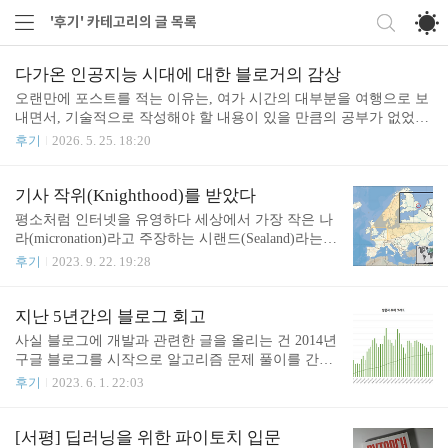
'후기' 카테고리의 글 목록
다가온 인공지능 시대에 대한 블로거의 감상
오랜만에 포스트를 적는 이유는, 여가 시간의 대부분을 여행으로 보
내면서, 기술적으로 작성해야 할 내용이 있을 만큼의 공부가 없었기
때문이다. 하지만 최근 몇 년 사이에 LLM 서비스들이 안정적으로
후기
2026. 5. 25. 18:20
결과를 생성하게 되면서, 그리고 그러한 서비스들(ChatGPT, Gemini
등)을 사용하면서 느끼는 점 역시 더 이상 글을 적지 않는 것도 한 이
유이다.네이버 블로그를 시작으로, 본격적인 기술 블로그는 Google
기사 작위(Knighthood)를 받았다
Blogger를 거쳐 (https://blog.joonas.io/250 참고), 티스토리를 플랫폼
평소처럼 인터넷을 유영하다 세상에서 가장 작은 나
으로 삼아 도메인만 호스팅하고 있다. 그리고 글의 작성 목적이 나를
라(micronation)라고 주장하는 시랜드(Sealand)라는
위한 글임은 여전하다.AI 기반의 질의(Q/A)와 검색 결과(아마도 RA
걸 발견했다. 어쩌다 이런 일을 벌였는지는 기억나지
후기
2023. 9. 22. 19:28
G?)가 제공되기 이전에는 나의 글을 찾는 것이 쉬웠다.즉, 나..
않지만 분명 맨정신이었고 3월 어느 새벽에 재밌어
보여서 시작했다. 결론부터 말하자면 시랜드 공국(Pr
incipality of Sealand)에 기사 작위를 신청했고 5월 쯤
지난 5년간의 블로그 회고
되어서 소포가 도착했다. 일단 작위가 생긴다는 일
사실 블로그에 개발과 관련한 글을 올리는 건 2014년
자체가 뭔가 재밌을 것 같아서 벌였는데, 시랜드는
구글 블로그를 시작으로 알고리즘 문제 풀이를 간단
매관매직으로 작위를 구매할 수 있으니 이런 매지컬
하게 올렸었다. Google Blogger 플랫폼 자체에 업데이
후기
2023. 6. 1. 22:03
한 일을 지나칠 수 없었다. 물론 시랜드 자체가 나라
트가 별로 없고, 자체적으로 통계를 내어주는 서비스
로 인정되지 않기 때문에..... 진짜로 책임이 없는 유
도 없었다. (Google Analytics 스크립트를 별도로 삽입
희 그 자체다. 이해는 잘 안가지만 남작(Baron)보다
하면 가능) 그 외에도 여러 이유로 2017년 12월에 티
[서평] 딥러닝을 위한 파이토치 입문
기사(Knight)가 더 비싸다. 흠... 우선 칭호에 있어..