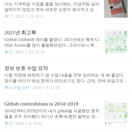
스토리로 옮겼는 데, 정확한 이유는 기억이 나질 않
나는 기계학습 수업을 들을 당시에는, 지금처럼 널리
는다. 2023년 6월 현재를 기준으로, 이제는 Google Bl
알려지지 않았고 계속 새로운 논문이 쏟아지고 있었
ogger에 작성했던 170개의 글보다, 이 곳 티스토리 블
다. 그래서 상당히 고전적인 이론과 기법들을 배웠었
후기
2022. 2. 18. 19:15
로그에서 작성한 글이 220개로 더 많다. 최근 블로그
는데, 졸업 후에 딥러닝을 공부해보겠다고 Tensorflo
에 유입하는 키워드나 내가 다루는 관심 주제들의 변
w로 공부했는데 수학적인 부분이 많아서 너무 어려
화도 있었지만 블로그의 통계를 기록으로 남기는 것
웠다. PyTorch는 굉장히 파이토닉(pytonic)하다고 들
2021년 회고록
도 좋을 것 같아서 이렇게 포스팅을 한다. 먼저..
어서 항상 궁금했었다. 그러다 우연한 기회로 이 책
GitHub GitHub에 재미를 붙였다. 2021년에는 특히 Gi
의 서평 모집글을 읽었고, 이번에 파이토치에 입문해
tHub Actions를 많이 활용해보았다. 그러다보니 봇이
보고자 서평에 지원하였고 운이 좋게도 참여하게 되
내 계정으로 커밋한 것도 잔디로 찍혀서 나중에 수정
후기
2022. 1. 21. 12:14
었다. 저자의 머리말을 보면, 이 책이 다루는 범위는
을 하긴 했는데, 생각난 김에 contribution 기록을 전
아주 포괄적이다. 따라서 기계학습과 딥러닝에 어느
부 모아보기로 했다. (잔디만) 1~3개월마다 무언가를
정도 기본적인 개념을 가지고 있는 사람에게 이 책을
한 모양이다. 2021년에는 특히 다른 repository에 PR
정보 보호 수업 요약
추천한다. 대학교나 유튜브에서 이론 수업만 공부했
을 많이 해보려고 했고, 그렇게 되었다. 가장 쉬운 PR
시험 직전에 벼락치기 겸 수업 내용을 전부 정리하는 게 꽤 좋았다.
다면 어느 정도 읽을 수 있을 것이다. 저..
은 주로 문서 번역인 것은 틀림없다. BOJ Extended 20
정리를 하다가 예상 문제가 떠오르기도 한다. 근데, 전에 파일구조도
22년 1월 현재, 크롬 웹스토어에만 사용자가 약 700
그렇고 이것도 반쪽짜리다. (기말고사 범위만 정리함)문서 정리하다
후기/수업 요약
2020. 1. 6. 22:32
명이 되었다. 처음에는 백준 온라인 저지에서 사라진
가 우연히 아이폰에서 발견했는데, 아까워서 올려본다.목차09. Digit
기능이 아쉬워서 살려보려고 만든 거였는데, (https://j
al Signature Digital Signatures Security Model Signature Schemes RSA
oonas.tistory.com/176 참고) 이것 저것 (다크모..
ElGamal DSA 10. Hash functions and Message Authentication Codes Has
Github contirubitons in 2014~2019
h function SHA Message Authentication Codes (MAC) 11. User Authenti
2014년부터 2019년까지 내가 github을 사용했던 흔적
cation User Authentication Password-based au..
들을 모두 모아봤다.여기서 초록색(흔히 말하는 잔
디)은 이 문서(GIthub - Learn how we count contributio
후기
2020. 1. 4. 10:02
ns)를 기준으로 색칠된다.어떤 레포지토리에 이슈를