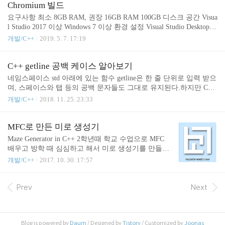
2..........을(를) DLL main.exe 에서 찾을 수 없습니다.main.exe는 내가
Chromium 빌드
실행하려는 파일이었고, 앞에 문자열은 에러메시지인 것 같은데, 암
요구사항 최소 8GB RAM, 권장 16GB RAM 100GB 디스크 공간 Visua
호코드처럼 길고 복잡했다. 여튼 코드를 하나씩 지워본 결과 헤더를
l Studio 2017 이상 Windows 7 이상 환경 설정 Visual Studio Desktop d
추가하고 std::string을 사용하려면 위 에러가 발생했다. 원래 컴파일
evelopment with C++ (C++를 사용한 데스크탑 개발) MFC/ATL suppo
개발/C++
2019. 5. 7. 17:19
하던 ..
rt (x86 및 x64용 Visual C++ MFC) 워크로드에서 위 항목들을 설치해
야 합니다. VS 2017 이상부터는 Visual Studio Installer에서 설치할 수
있습니다. Windows 10 SDK https://developer.microsoft.com/ko-kr/wind
C++ getline 공백 케이스 알아보기
ows/downloads/sdk-archive 버전 10.0.17134 이상 (선택) SDK Debuggi
네임스페이스 std 아래에 있는 함수 getline은 한 줄 단위로 입력 받으
ng Tools Window 1..
며, 스페이스와 탭 등의 공백 문자들도 그대로 유지된다.하지만 C++
레퍼런스[1][2]에서는 공백에 대한 예제는 잘 나와있지 않아서 글로
개발/C++
2018. 11. 25. 23:33
남긴다. 아래 코드로 여러 케이스를 확인해보자. test-getline-input.txt
에 적힌대로 입력하면, test-getline-output.txt와 같은 출력을 확인할
수 있다. ^는 문자열의 시작을, $는 문자열의 끝을 표시하기 위해 사
MFC로 만든 미로 생성기
용했다.공백 문자와 탭 문자가 포함된 문자열들, 심지어는 길이가 0
Maze Generator in C++ 2학년때 학교 수업으로 MFC
인 문자열도 모두 잘 입력되는 걸 확인할 수 있다.
배우고 방학 때 심심하고 해서 미로 생성기를 만들
자! 했다. (사실은 배운게 C++, MFC 밖에 없어서..)윈
개발/C++
2017. 10. 30. 17:57
도우 7 + Visual Studio 2012 로 개발한 걸로 기억한다.
미로는 생각보다 단순하게 만들 수 있다. 상/하/좌/우
중 랜덤하게 하나씩 선택해서 DFS를 하면 된다. DFS
Prev
Next
를 마치고 돌아가면서 백트래킹으로 방문한 셀들을
방문할 때 진행했던 방향의 칸을 닫으면 된다. 각 셀
을 4비트로 나타내면 벽의 상태를 저장할 수 있다. 백
Blog is powered by
Daum
/ Designed by
Tistory
/ Customized by
Joonas
트래킹 하면서 진행한 방향에 따라 해당 셀의 비트를