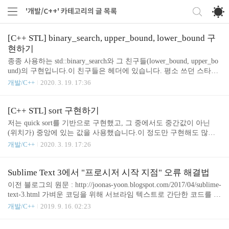
'개발/C++' 카테고리의 글 목록
[C++ STL] binary_search, upper_bound, lower_bound 구
현하기
종종 사용하는 std::binary_search와 그 친구들(lower_bound, upper_bo
und)의 구현입니다.이 친구들은 헤더에 있습니다. 평소 쓰던 스타일
을 그대로 작성하여 올립니다.binary_search가 왜 그 lower_bound와 k
개발/C++
2020. 3. 19. 17:36
ey가 같은지만 비교하는 지는, 다른 글에서 설명하였다. [보기]코드
[C++ STL] sort 구현하기
저는 quick sort를 기반으로 구현했고, 그 중에서도 중간값이 아닌
(위치가) 중앙에 있는 값을 사용했습니다.이 정도만 구현해도 많은
문제는 생기지 않았습니다. 다만 실제 std::sort 는 구조가 조금 다른
개발/C++
2020. 3. 19. 17:26
것으로 알고 있습니다. 크기가 100개 이하인 케이스는 insertion sort
를 사용하는 등 최적화를 위해서 수정했다고 하네요. template 함수
로 작성했기 때문에, 타입은 별도로 명시하지 않아도 됩니다.int형
Sublime Text 3에서 "프로시저 시작 지점" 오류 해결법
배열 a[100]에 대해서도, std::sort 함수 쓰듯이 sort(a, a+100) 이라고
이전 블로그의 원문 : http://joonas-yoon.blogspot.com/2017/04/sublime-
호출해도 동작합니다. 이전 게시글에서 구현한 vector를 파라미터로
text-3.html 가벼운 코딩을 위해 서브라임 텍스트로 간단한 코드를 실
넘겨도 동작합니다. 즉, sort(vec.begin(), vec.end()) 가능합니다.코드
행할 환경을 구성하였다. Windows10 에서 MinGW를 설치한 후, g+
개발/C++
2019. 9. 16. 02:23
+을 연결하여 빌드되도록 스크립트를 수정하여 사용하고 있었는데
어느날 아래와 같은 오류가 났다. 프로시저 시작 지점 _Jnflx__cxx111