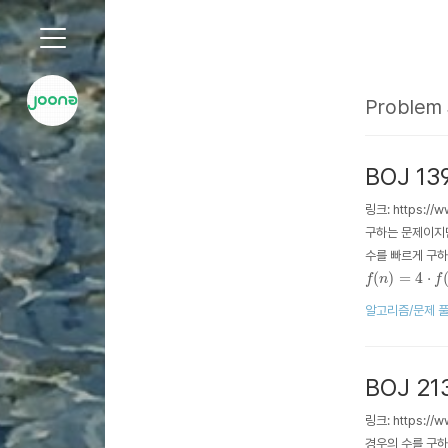
'Problem Solving' 태그의 글 목록
Problem 
BOJ 13
링크: https:/
구하는 문제이지만
수를 빠르게 구하
f
(
n
)
=
4
⋅
f
(
n
−
(
)
=
4
⋅
f
n
f
c} f_{n} \\ f_{n-
알고리즘/문제 
BOJ 21
링크: https:/
경우의 수를 구하