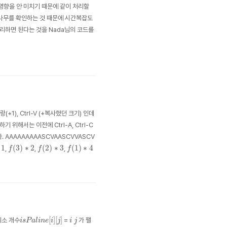
에 영향을 안 미치기 때문에 같이 처리할
 나무를 확인하는 것 때문에 시간복잡도
관리하면 된다는 것을 Nada님의 코드를
(+1), Ctrl-V (+복사했던 크기) 인데
위해서는 이전에 Ctrl-A, Ctrl-C
 AAAAAAAAASCVAASCVVASCV
f
(
3
)
∗
2
f
(
2
)
∗
3
f
(
1
)
∗
4
1
(
3
)
∗
2
(
2
)
∗
3
(
1
)
∗
4
,
,
,
f
f
f
i
s
P
a
l
i
n
e
[
i
]
[
j
]
i
j
[
]
[
]
최소 개수
=
가 팰
i
s
P
a
l
i
n
e
i
j
i
j