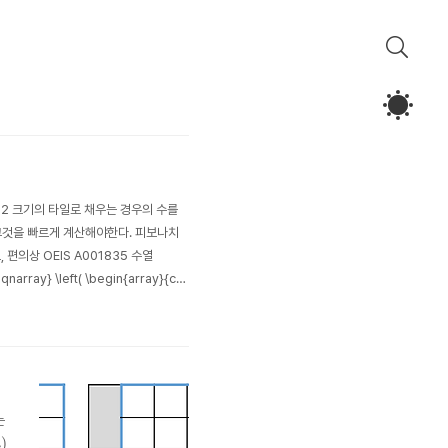
1, 1×2 크기의 타일로 채우는 경우의 수를
 그것을 빠르게 계산해야한다. 피보나치
편의상 OEIS A001835 수열
y} \left( \begin{array}{cc
는
n
)
)
n