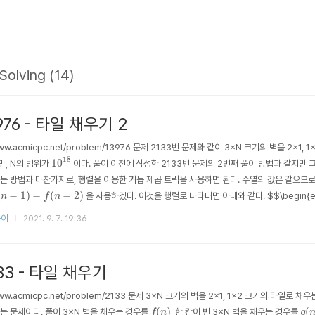
Solving (14)
976 - 타일 채우기 2
/www.acmicpc.net/problem/13976 문제 2133번 문제와 같이 3×N 크기의 벽을 2×
10
18
18
10
, N의 범위가
이다. 풀이 이전에 작성한 2133번 문제의 2번째 풀이 방법과 같지만
는 방법과 마찬가지로, 행렬을 이용한 거듭 제곱 트릭을 사용하면 된다. 수열의 값은 같으므로, 
1
)
−
f
(
n
−
2
)
(
−
1
)
−
(
−
2
)
을 사용하겠다. 이것을 행렬로 나타내면 아래와 같다. $$\begin{eqnarra
n
f
n
1}..
풀이
2021. 9. 7. 19:36
33 - 타일 채우기
/www.acmicpc.net/problem/2133 문제 3×N 크기의 벽을 2×1, 1×2 크기의 타일로 채우
f
(
n
)
g
(
(
)
(
는 문제이다. 풀이 3×N 벽을 채우는 경우를
, 한 칸이 빈 3×N 벽을 채우는 경우를
f
n
g