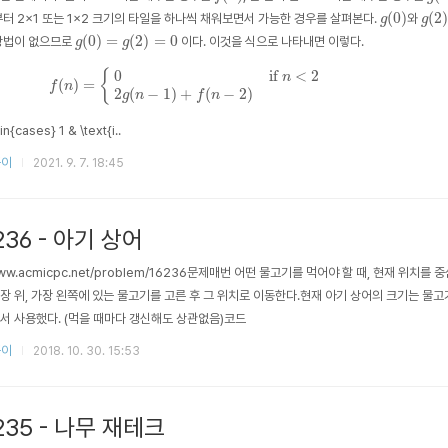
g
(
0
)
g
(
2
(
0
)
(
2
)
부터 2×1 또는 1×2 크기의 타일을 하나씩 채워보면서 가능한 경우를 살펴본다.
와
g
g
g
(
0
)
=
g
(
2
)
=
0
(
0
)
=
(
2
)
=
0
 방법이 없으므로
이다. 이것을 식으로 나타내면 이렇다.
g
g
f
(
n
)
=
{
0
if
n
< 2
2
g
(
n
−
1
)
+
f
(
n
−
2
)
{
0
if 
 < 2
n
(
)
=
f
n
2
(
−
1
)
+
(
−
2
)
g
n
f
n
n{cases} 1 & \text{i..
풀이
2021. 9. 7. 18:45
236 - 아기 상어
//www.acmicpc.net/problem/16236문제매번 어떤 물고기를 먹어야 할 때, 현재 위치
장 위, 가장 왼쪽에 있는 물고기를 고른 후 그 위치로 이동한다.현재 아기 상어의 크기는 물고
서 사용했다. (먹을 때마다 갱신해도 상관없음)코드
풀이
2018. 10. 30. 15:53
235 - 나무 재테크