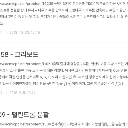
//www.acmicpc.net/problem/16235문제시뮬레이션여름과 겨울은 양분을 더하는 것밖
스트로 정렬된 상태 유지 + 나무 개수를 압축하여 표현나무의 개수를 압축해도 수명이 끝난
없어서 고민이 많았는 데, 항상 크기가 1인 나무들이 생기므로 링크드리스트의 앞과 뒤만 잘 
코드
풀이
2018. 10. 30. 15:45
058 - 크리보드
/www.acmicpc.net/problem/11058출력 결과에 영향을 미치는 연산이 A를 그냥 누르는 거랑
은 크기때문에 재귀로 짜는데 애를 먹었다. 복사한 크기만큼 늘어나기 때문에, Ctrl-V 를 하기 
N
=
6
=
6
문제에 적힌 연산을 순서대로 A, S, C, V 라고 한다면
인 경우는 아래와 같이 가능하다.
N
f
(
n
)
f
(
5
)
+
1
n
(
)
(
5
)
+
의미있는 타이핑인거같다. 타이핑을
번한 것을
이라 하자. 그럼 위 4줄은 각각
n
f
n
f
풀이
2018. 9. 5. 12:44
509 - 팰린드롬 분할
d
p
[
i
]
i
[
]
www.acmicpc.net/problem/1509문제
=
번째 위치에서 가능한 팰린드롬 분할의 
d
p
i
i