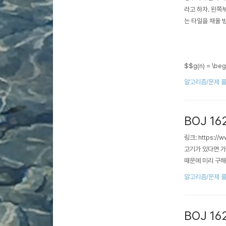
라고 하자. 왼쪽
는 타일을 채울
$$g(n) = \begi
알고리즘/문제 
BOJ 16
링크: https:
고기가 있다면 가
때문에 미리 구해
알고리즘/문제 
BOJ 16