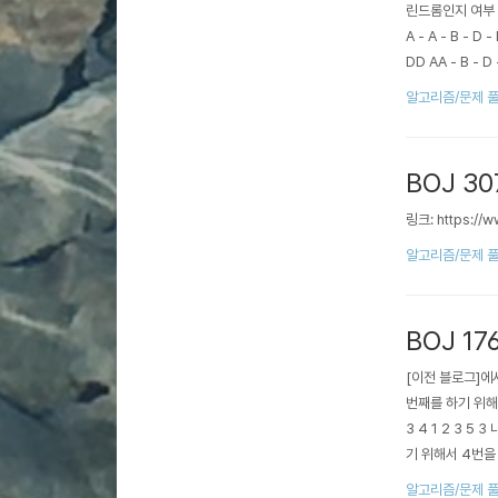
린드롬인지 여부 
A - A - B - D -
DD AA - B - D -
알고리즘/문제 
BOJ 3
링크: https://
알고리즘/문제 
BOJ 17
[이전 블로그]에서
번째를 하기 위해
3 4 1 2 3 
기 위해서 4번을
5번을 풀면 3번이
알고리즘/문제 