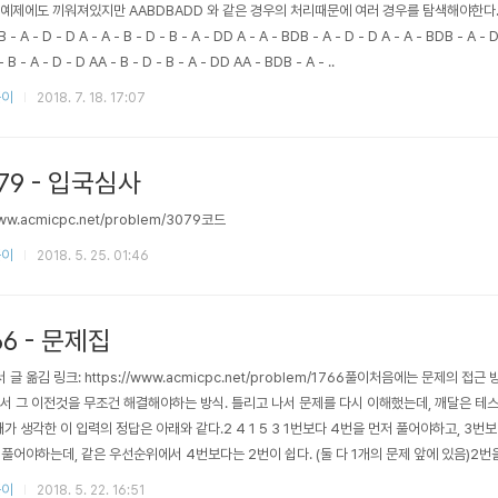
예제에도 끼워져있지만 AABDBADD 와 같은 경우의 처리때문에 여러 경우를 탐색해야한다.
 B - A - D - D A - A - B - D - B - A - DD A - A - BDB - A - D - D A - A - BDB - A
 B - A - D - D AA - B - D - B - A - DD AA - BDB - A - ..
풀이
2018. 7. 18. 17:07
079 - 입국심사
www.acmicpc.net/problem/3079코드
풀이
2018. 5. 25. 01:46
66 - 문제집
 글 옮김 링크: https://www.acmicpc.net/problem/1766풀이처음에는 문제의 접
서 그 이전것을 무조건 해결해야하는 방식. 틀리고 나서 문제를 다시 이해했는데, 깨달은 테
5 3 내가 생각한 이 입력의 정답은 아래와 같다.2 4 1 5 3 1번보다 4번을 먼저 풀어야하고, 3번
 풀어야하는데, 같은 우선순위에서 4번보다는 2번이 쉽다. (둘 다 1개의 문제 앞에 있음)2번을
 풀린다. 처음에 생각한 대로라면 4 1 2 5 3 이 나와야하..
풀이
2018. 5. 22. 16:51