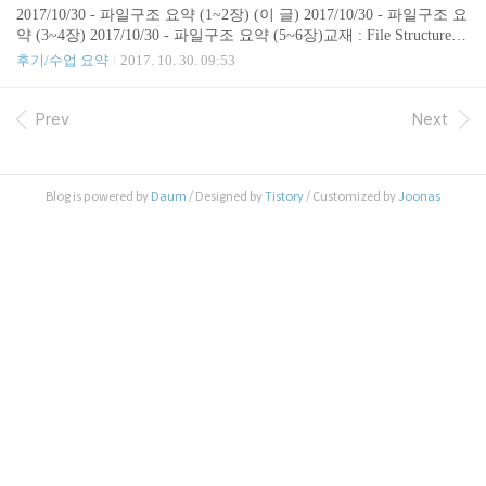
은 단위TrackCylinder (vertical collection of tracks)# of
2017/10/30 - 파일구조 요약 (1~2장) (이 글) 2017/10/30 - 파일구조 요
sectors per track. * bytes per sector. 와 같은 식으로 주
약 (3~4장) 2017/10/30 - 파일구조 요약 (5~6장)교재 : File Structures:
어진 디스크 용량에서 몇 개의 실린더 혹은 섹터가
An Object-Oriented Approach with C++ 3th edtion(지금은 절판된걸로
후기/수업 요약
2017. 10. 30. 09:53
있는 지 계산하는 문제가 나올 가능성이 높다.Interlea
안다)시험 보기 직전에 보려고 정말 간략하게 요약한 키워드 위주의
ving 어떤 계수..
정리다.파일 구조가 무엇인가? 파일구조란 파일들의 데이터들을 표
현하거나 그 데이터에 접근하는 연산들을 관리하는 것의 결합이다.
Prev
Next
파일구조는 데이터를 읽고, 쓰고, 수정하는 것이 가능해야한다. 그리
고 그것들을 검색하거나 특정 순서로 읽을 수 있어야한다.왜 배우는
가?컴퓨터는 데이터를 크게 세 군데에 저장한다.Primary Storage : 메
Blog is powered by
Daum
/ Designed by
Tistory
/ Customized by
Joonas
모리S..