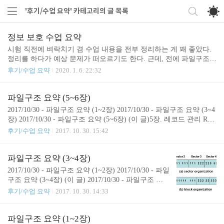
'후기/수업 요약' 카테고리의 글 목록
정보 보호 수업 요약
시험 직전에 벼락치기 겸 수업 내용을 전부 정리하는 게 꽤 좋았다.
정리를 하다가 예상 문제가 떠오르기도 한다. 근데, 전에 파일구조도
그렇고 이것도 반쪽짜리다. (기말고사 범위만 정리함)문서 정리하다
후기/수업 요약
2020. 1. 6. 22:32
가 우연히 아이폰에서 발견했는데, 아까워서 올려본다.목차09. Digit
al Signature Digital Signatures Security Model Signature Schemes RSA
ElGamal DSA 10. Hash functions and Message Authentication Codes Has
파일구조 요약 (5~6장)
h function SHA Message Authentication Codes (MAC) 11. User Authenti
2017/10/30 - 파일구조 요약 (1~2장) 2017/10/30 - 파일구조 요약 (3~4
cation User Authentication Password-based au..
장) 2017/10/30 - 파일구조 요약 (5~6장) (이 글)5장. 레코드 관리 Rec
ord length레코드의 길이는 field의 크기와 상관있다. 따라서 Access, f
후기/수업 요약
2017. 10. 30. 15:42
ragmentation, 구현의 정도를 보고 적절한 구조를 선택한다.header (m
eta-data)파일에 관한 전반적인 정보(수정 시간, 레코드의 수 등)를 기
술한다. 보통 파일의 앞쪽에 적는다.IO Buffer Class MethodsWrite: 파
파일구조 요약 (3~4장)
일에 record를 적는다.Read: 파일로부터 record를 읽는다.WriteHeader:
2017/10/30 - 파일구조 요약 (1~2장) 2017/10/30 - 파일
파일의 앞에 “IOBuffer”라고 적지만, 어떤 버퍼로 풀어야하는가를 의
구조 요약 (3~4장) (이 글) 2017/10/30 - 파일구조 요
미한다.ReadHead..
약 (5~6장)3장. Secondary StorageMagnetic Tape과 Dis
후기/수업 요약
2017. 10. 30. 14:33
k, CD-ROM에 대하여 이야기한다.Disk의 구성을 소
개한다.Buffer를 사용하여 효율을 높이는 기술을 소
개한다.DiskSector : 디스크에 접근하기 위한 가장 작
파일구조 요약 (1~2장)