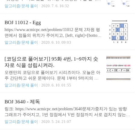
는 문제이다. New Zealand 1990 Division I에 등장했던
알고리즘/문제 풀이
2020. 7. 6. 16:32
문제로, 여러 저지에서 풀어볼 수 있다. UVa 136 - Ug
ly Numbers POJ 1338 - Ugly Numbers 정올 1318 - 못
생긴 수 풀이 빨간색을 현재까지 살펴본 수, 파란색
BOJ 11012 - Egg
을 앞으로 살펴볼 수라고 했을 때 그림을 위와 같다.
https://www.acmicpc.net/problem/11012 문제 2차원 평
파란색으로 색칠된 수 중에서 가장 작은 수부터 순서
면에서 점들의 위치가 주어지고, [left, right]×[bottom,
대로 살피면, 그 순서대로 N번째 못생긴 수가 결정된
top] 으로 그려지는 사각형 내에 있는 점의 개수를 쿼
알고리즘/문제 풀이
2020. 6. 10. 09:03
다. 이는 다익스트라 알고리즘에서 그림이 어떻게 그
리마다 출력하는 문제이다. 이 문제는 PST(Persistent
려지는 지를 떠올리면 이해가 쉽다. 수의 중복을 제
Segment Tree)로 해결할 수 있다. PST의 이해를 위해
거하기 위해서 이전에 5를 곱해서 만들어진 수에는 2
서는 Segment Tree를 먼저 알아야한다. 이 글에서는
[코딩으로 풀어보기] 95화 4번, 1~9까지 숫
나 3을 곱하지 않았다. 2..
자세한 설명은 생략하고, 도움이 될 만한 글로 대체
자로 식을 성립시켜라.
한다. 사실 같은 내용을 이 문제에 대해서만 다시 정
오랜만의 코딩으로 풀어보기 시리즈이다. 오늘은 아
리하는 것이라 봐도 무방하다. 혼동이 있을 수 있지
주 간단하고 쉬운 문제이다. 문제 1부터 9까지의 숫
y
만, 이 글에서는(필자는) 세로/수직 방향을
축으로
y
자를 한번씩만 사용해서, 수식을 성립시키는 문제이
(
0
,
0
)
알고리즘/문제 풀이
2020. 6. 10. 01:55
x
(
0
,
0
)
가로/수평 방향을
축으로 한다. 즉,
은 왼쪽 아
x
다. 이런 유형의 문제는 "복면산 문제"라고 불리는 수
래를 의미한다. y축을 ..
학 퍼즐의 한 종류이다. 여담이지만, 개인적으로 좋
아하는 문제이다. 이와 관련한 알고리즘 문제를 출제
BOJ 3640 - 제독
한 적도 있다. 완전 탐색류 알고리즘을 연습하기 좋
링크: https://www.acmicpc.net/problem/3640문제가중치가 있는 방향
은 문제라고 생각한다. 아래 링크에서 풀어볼 수 있
그래프가 주어지고, 1번 정점에서 V번 정점까지 서로 겹치지 않는 2
다. BOJ 15811 - 복면산?! (https://www.acmicpc.net/pro
개의 경로 중 비용이 최소인 경우를 출력하는 문제이다. 겹치지 않는
알고리즘/문제 풀이
2020. 5. 24. 21:07
blem/15811) 위 문제는 9개의 숫자와 9개의 알파벳이
경로를 찾는 것은 최대 유량으로 해결 가능하고, 그 비용이 최소가
니 더 쉽다. 1부터 9까지 A부터 I까지 모두 대응시켜
되는 것을 구해야하므로, 네트워크 플로우 유형 중에서 MCMF(Min