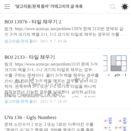
'알고리즘/문제 풀이' 카테고리의 글 목록
BOJ 13976 - 타일 채우기 2
링크: https://www.acmicpc.net/problem/13976 문제 2133번 문제와 같
이 3×N 크기의 벽을 2×1, 1×2 크기의 타일로 채우는 경우의 수를 구
10
18
18
10
하는 문제이지만, N의 범위가
이다. 풀이 이전에 작성한 2133번
알고리즘/문제 풀이
2021. 9. 7. 19:36
문제의 2번째 풀이 방법과 같지만 그것을 빠르게 계산해야한다. 피
보나치 수를 빠르게 구하는 방법과 마찬가지로, 행렬을 이용한 거듭
제곱 트릭을 사용하면 된다. 수열의 값은 같으므로, 편의상 OEIS A0
BOJ 2133 - 타일 채우기
f
(
n
)
=
4
⋅
f
(
n
−
1
)
−
f
(
n
−
2
)
(
)
=
4
⋅
(
−
1
)
−
(
−
2
)
01835 수열
을 사용하겠다. 이것을
f
n
f
n
f
n
링크: https://www.acmicpc.net/problem/2133 문제 3×N
행렬로 나타내면 아래와 같다. $$\begin{eqnarray} \left( \begin{array}
크기의 벽을 2×1, 1×2 크기의 타일로 채우는 경우의
{ccc} f_{n} \\ f_{n-1}..
수를 구하는 문제이다. 풀이 3×N 벽을 채우는 경우를
f
(
n
)
=
{
0
if
n
< 2
2
g
(
n
−
1
)
+
f
(
n
−
2
)
f
(
n
)
g
(
n
)
0
if 
 < 2
{
n
(
)
(
)
, 한 칸이 빈 3×N 벽을 채우는 경우를
라고
f
n
g
n
(
)
=
f
n
2
(
−
1
)
+
(
−
2
)
g
n
f
n
하자. 왼쪽부터 2×1 또는 1×2 크기의 타일을 하나씩
g
(
0
)
g
(
2
)
(
0
)
(
2
)
채워보면서 가능한 경우를 살펴본다.
와
는
g
g
$$g(n) = \begin{cases} 1 & \text{i..
g
(
0
)
=
g
(
2
)
=
0
(
0
)
=
(
2
)
=
0
타일을 채울 방법이 없으므로
이다.
g
g
알고리즘/문제 풀이
2021. 9. 7. 18:45
이것을 식으로 나타내면 이렇다.
UVa 136 - Ugly Numbers
문제 소인수가 2 또는 3 또는 5로만 이루어진 수를
"못생긴 수"라고 했을 때, N번째 못생긴 수를 출력하