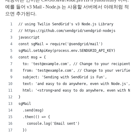
예를 들어 v3 Mail - Node.js 는 사용할 서버에서 아래처럼 적
으면 추가된다.
// using Twilio SendGrid's v3 Node.js Library
// https://github.com/sendgrid/sendgrid-nodejs
javascript
const sgMail = require('@sendgrid/mail')
sgMail.setApiKey(process.env.SENDGRID_API_KEY)
const msg = {
  to: 'test@example.com', // Change to your recipient
  from: 'test@example.com', // Change to your verified 
  subject: 'Sending with SendGrid is Fun',
  text: 'and easy to do anywhere, even with Node.js',
  html: '<strong>and easy to do anywhere, even with Nod
}
sgMail
  .send(msg)
  .then(() => {
    console.log('Email sent')
  })