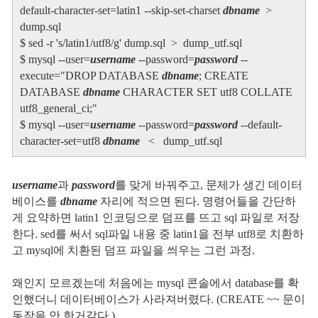
default-character-set=latin1 --skip-set-charset
dbname
>
dump.sql
$ sed -r 's/latin1/utf8/g' dump.sql > dump_utf.sql
$ mysql --user=
username
--password=
password
--
execute="DROP DATABASE
dbname
; CREATE
DATABASE
dbname
CHARACTER SET utf8 COLLATE
utf8_general_ci;"
$ mysql --user=
username
--password=
password
--default-
character-set=utf8
dbname
< dump_utf.sql
username
과
password
를 맞게 바꿔주고, 문제가 생긴 데이터
베이스를
dbname
자리에 적으면 된다. 명령어들을 간단하
게 요약하면 latin1 인코딩으로 덤프를 뜨고 sql 파일로 저장
한다. sed를 써서 sql파일 내용 중 latin1을 전부 utf8로 치환하
고 mysql에 치환된 덤프 파일을 씌우는 그런 과정.
왜인지 모르겠는데 처음에는 mysql 콘솔에서 database를 확
인했더니 데이터베이스가 사라져버렸다. (CREATE ~~ 문이
동작을 안 한거같다.)