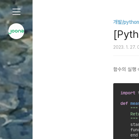
개발/python
[Python] 함수의 실행 속도 측정하기
[Py
2023. 1. 27.
함수의 실행 
import
 
def
mea
"""

    Ret
    """
    sta
    func
    end