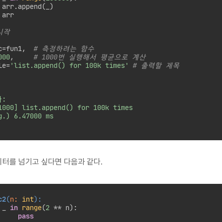
 arr.append(_)

 arr

시작
c=fun1,  
# 측정하려는 함수
000
,     
# 1000번 실행해서 평균으로 계산
le=
'list.append() for 100k times'
# 출력할 제목
:

g.) 6.47000 ms

터를 넘기고 싶다면 다음과 같다.
c2
(
n: 
int
):
 _ 
in
range
(
2
 ** n):

pass