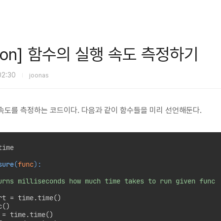
thon] 함수의 실행 속도 측정하기
 02:30
joonas
속도를 측정하는 코드이다. 다음과 같이 함수들을 미리 선언해둔다.
time

sure
(
func
):
urns milliseconds how much time takes to run given func

rt = time.time()

()

 = time.time()
