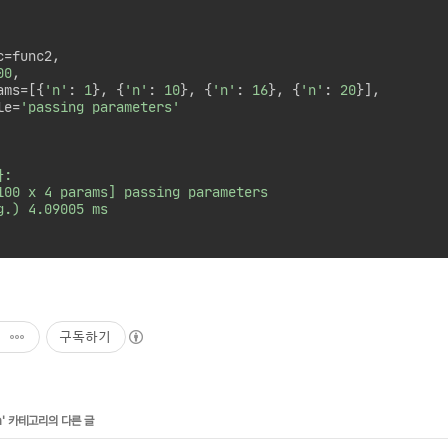
=func2,

00
,

ams=[{
'n'
: 
1
}, {
'n'
: 
10
}, {
'n'
: 
16
}, {
'n'
: 
20
}],

le=
'passing parameters'
:

g.) 4.09005 ms

구독하기
n
' 카테고리의 다른 글