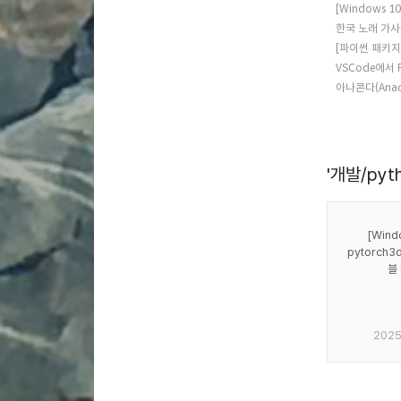
[Windows 1
한국 노래 가사
[파이썬 패키지]
VSCode에서 
아나콘다(Ana
'개발/pyth
[Wind
pytorch3
블
2025