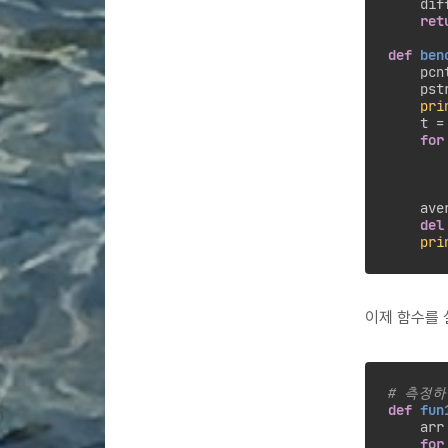
    dif
ret
def
ben
    pcn
    pst
pri
    t = 
for
       
       
    ave
del
pri
이제 함수를 
# 측정
def
fun
    arr 
for