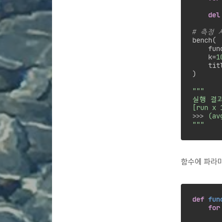
       
del
# 측정 
bench(

    fun
    k=
1
    tit
)

"""

실행 결과
>>> 
(av
"""
함수에 파라미
def
fun
for