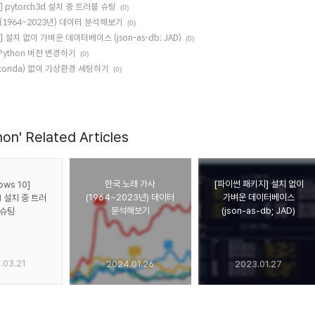
0] pytorch3d 설치 중 트러블 슈팅
(0)
(1964~2023년) 데이터 분석해보기
(0)
 설치 없이 가벼운 데이터베이스 (json-as-db; JAD)
(0)
Python 버전 변경하기
(0)
conda) 없이 가상환경 세팅하기
(0)
on' Related Articles
한국 노래 가사
[파이썬 패키지] 설치 없이
ows 10]
(1964~2023년) 데이터
가벼운 데이터베이스
d 설치 중 트러
분석해보기
(json-as-db; JAD)
 슈팅
.03.21
2024.01.26
2023.01.27