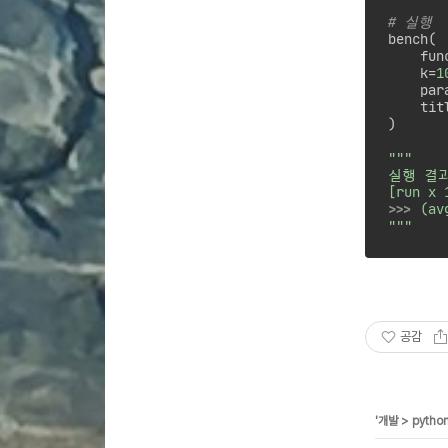
# 실행
bench(

    func
    k=
1
    par
    tit
)

"""

실행 결과
>>> 
(av
"""
공감
'
개발
>
pytho