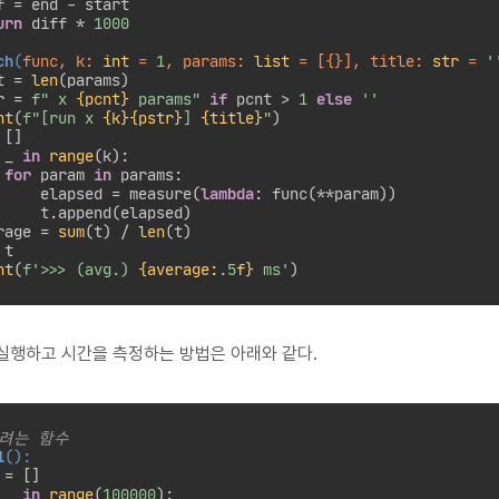
f = end - start

urn
 diff * 
1000
ch
(
func, k: 
int
 = 
1
, params: 
list
 = [{}], title: 
str
 = 
'
t = 
len
(params)

r = 
f" x 
{pcnt}
 params"
if
 pcnt > 
1
else
''
nt
(
f"[run x 
{k}
{pstr}
] 
{title}
"
)

[]

 _ 
in
range
(k):

for
 param 
in
 params:

     elapsed = measure(
lambda
: func(**param))

     t.append(elapsed)

rage = 
sum
(t) / 
len
(t)

 t

nt
(
f'>>> (avg.) 
{average:
.5
f}
 ms'
)
실행하고 시간을 측정하는 방법은 아래와 같다.
하려는 함수
1
():
= []

 _ 
in
range
(
100000
):
