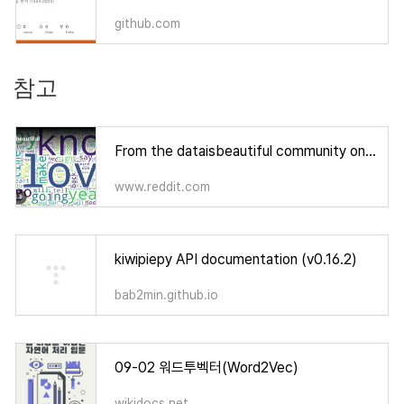
github.com
참고
From the dataisbeautiful community on Reddit: [OC] Word cloud made from the lyrics of every song that has hit the Billboard Hot
www.reddit.com
kiwipiepy API documentation (v0.16.2)
bab2min.github.io
09-02 워드투벡터(Word2Vec)
wikidocs.net