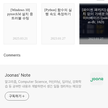
[파이썬 패키지] 
[Windows 10]
[Python] 함수의 실
치 없이 가벼운 
pytorch3d 설치 중
행 속도 측정하기
이터베이스 (json
트러블 슈팅
as-db; JAD)
2025.03.21
2023.01.27
2023.01.27
Comments
Joonas' Note
알고리즘, Computer Science, 머신러닝, 딥러닝, 강화학
습 등 공부한 내용과 개발하면서 생긴 일들 정리하는 메모장
구독하기