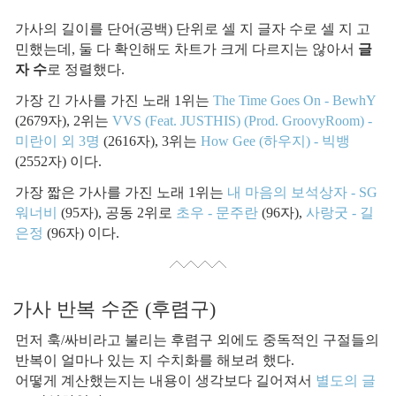
가사의 길이를 단어(공백) 단위로 셀 지 글자 수로 셀 지 고
민했는데, 둘 다 확인해도 차트가 크게 다르지는 않아서
글
자 수
로 정렬했다.
가장 긴 가사를 가진 노래 1위는
The Time Goes On - BewhY
(2679자), 2위는
VVS (Feat. JUSTHIS) (Prod. GroovyRoom) -
미란이 외 3명
(2616자), 3위는
How Gee (하우지) - 빅뱅
(2552자) 이다.
가장 짧은 가사를 가진 노래 1위는
내 마음의 보석상자 - SG
워너비
(95자), 공동 2위로
초우 - 문주란
(96자),
사랑굿 - 길
은정
(96자) 이다.
가사 반복 수준 (후렴구)
먼저 훅/싸비라고 불리는 후렴구 외에도 중독적인 구절들의
반복이 얼마나 있는 지 수치화를 해보려 했다.
어떻게 계산했는지는 내용이 생각보다 길어져서
별도의 글