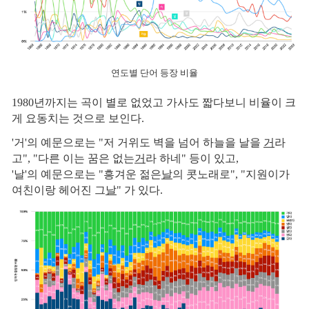
연도별 단어 등장 비율
1980년까지는 곡이 별로 없었고 가사도 짧다보니 비율이 크
게 요동치는 것으로 보인다.
'거'의 예문으로는 "저 거위도 벽을 넘어 하늘을 날을
거
라
고", "다른 이는 꿈은 없는
거
라 하네" 등이 있고,
'날'의 예문으로는 "흥겨운 젊은
날
의 콧노래로", "지원이가
여친이랑 헤어진 그
날
" 가 있다.