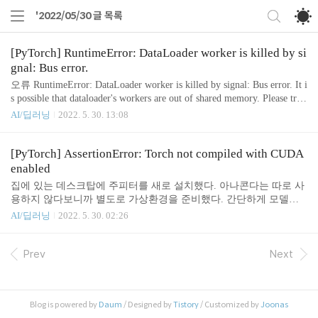
'2022/05/30 글 목록
[PyTorch] RuntimeError: DataLoader worker is killed by si
gnal: Bus error.
오류 RuntimeError: DataLoader worker is killed by signal: Bus error. It i
s possible that dataloader's workers are out of shared memory. Please try t
o raise your shared memory limit. DataLoader를 사용하는 코드에서 wo
AI/딥러닝
2022. 5. 30. 13:08
rker를 너무 많이 사용해서 공유 메모리가 부족해진 문제이다. 공유
메모리의 용량을 늘리면 당연히 해결되겠지만, 그럴 수 없는 경우도
있다. 해결 방법 Linux 계열의 경우에는 df -h 명령어로 메모리 사용
[PyTorch] AssertionError: Torch not compiled with CUDA
현황을 확인할 수 있다. Filesystem Size Used Avail Use% Mounted on
enabled
overlay 1.8T 202G ..
집에 있는 데스크탑에 주피터를 새로 설치했다. 아나콘다는 따로 사
용하지 않다보니까 별도로 가상환경을 준비했다. 간단하게 모델을
학습하려고 이전에 잘 동작했던 노트북 파일을 조금 수정해서 실행
AI/딥러닝
2022. 5. 30. 02:26
했는데, 아래와 같은 에러가 났다. File C:\Python38\lib\site-packages\t
orch\cuda\__init__.py:210, in _lazy_init() 206 raise RuntimeError( 207
"Cannot re-initialize CUDA in forked subprocess. To use CUDA with " 2
Prev
Next
08 "multiprocessing, you must use the 'spawn' start method") 209 if not h
asattr(torch._C, '_cuda..
Blog is powered by
Daum
/ Designed by
Tistory
/ Customized by
Joonas