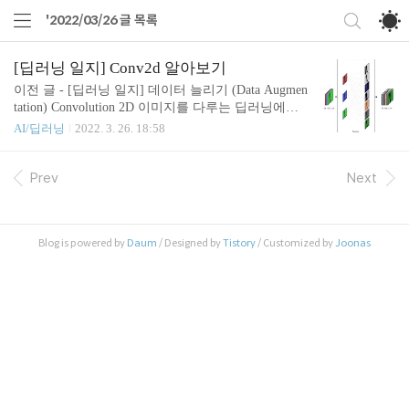
'2022/03/26 글 목록
[딥러닝 일지] Conv2d 알아보기
이전 글 - [딥러닝 일지] 데이터 늘리기 (Data Augmen
tation) Convolution 2D 이미지를 다루는 딥러닝에서
핵심적인 요소로 쓰이고 있다. 이걸 쌓은 네트워크가
AI/딥러닝
2022. 3. 26. 18:58
CNN. 학습 데이터로 들어가는 텐서는 아래와 같이
벡터 덩어리(?)의 모습이므로, 오른쪽의 RGB 이미지
도 왼쪽과 같은 (3, 4, 4) 크기의 텐서가 된다. 하지만
Prev
Next
같은 이미지를 조금만 회전해도 배열의 순서가 완전
히 다른 모습이 되기 때문에, 학습하려는 그래프의
입장에서는 의미있는 특징(feature)들을 뽑아내기 힘
Blog is powered by
Daum
/ Designed by
Tistory
/ Customized by
Joonas
들어진다. 이미지는 그 특성상, 인접한 픽셀끼리 뭉
쳐서 해석하는 것이 어떤 의미를 가질 수 있다고 생
각한 접근이 아닐까한다. 필터, 커널 그렇다면 덩어
리 단위로 묶어주는 작업이 필요한데, 이것은 슬라이
딩 윈..