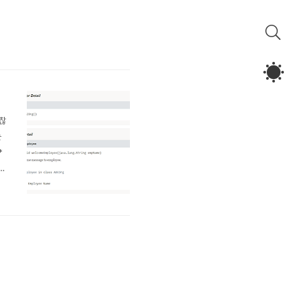
귀찮
는
*
c
u