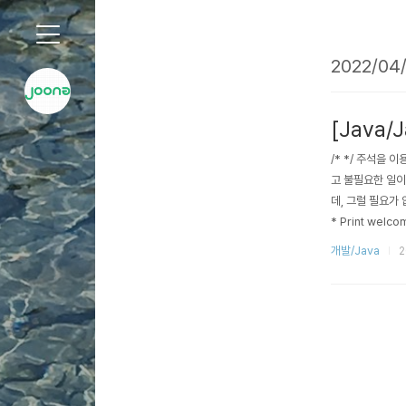
2022/04/
'2022/04/15 글 목록
[Java/J
/* */ 주석을 
고 불필요한 일이다
데, 그럴 필요가 없었다
* Print welc
void welcomeE
개발/Java
2
blic class..