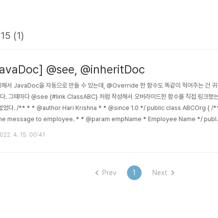
15 (1)
avaDoc] @see, @inheritDoc
이용해서 JavaDoc을 자동으로 만들 수 있는데, @Override 한 함수도 똑같이 적어주는 건 
. 그때마다 @see {#link ClassABC} 처럼 작성해서 오버라이드한 함수를 직접 링크했
. /** * * @author Hari Krishna * * @since 1.0 */ public class ABCOrg { /*
ome message to employee. * * @param empName * Employee Name */ publi
mployee(String empName) { System.out.println("Hello " + empName); } } p
022. 4. 15. 00:41
Prev
1
Next