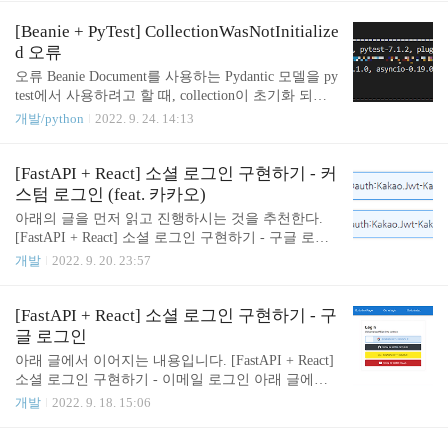
서, 렌더링 단계를 생략할 수 있도록 CSSOM으로 역
할을 넘기는 작업을 하고 있었다. 그런데 페이지 로
[Beanie + PyTest] CollectionWasNotInitialize
드가 평소보다 심하게 느려져서 확인해보니, 아래와
d 오류
같은 상황이 발생했다. 해결 무슨 일인지 확인하기
오류 Beanie Document를 사용하는 Pydantic 모델을 py
위해서 MDN 문서를 확인했는데, 다음과 같은 문장
test에서 사용하려고 할 때, collection이 초기화 되지
이 있었다. innerText는 Node.textContent와 혼동하기
않았다는 오류가 나오면서 테스트 실행 자체를 실패
개발/python
2022. 9. 24. 14:13
쉬우나 중요한 차이점을 가지고 있습니다. 기본적으
한다. MongoDB와 관련해서 초기화를 하지 못했다는
로, innerText는 텍스트의 렌더링 후 모습을 인식할 수
내용 같은데, fixture 같은 걸로 테스트 실행 전에 아
있지만 textContent는 그렇지 않습니다. 말 그..
래처럼 추가해줘도 마찬가지로 발생한다. @pytest.fix
[FastAPI + React] 소셜 로그인 구현하기 - 커
ture(autouse=True) async def test_client(): client = Asyn
스텀 로그인 (feat. 카카오)
cMongoMockClient() await init_beanie(document_model
아래의 글을 먼저 읽고 진행하시는 것을 추천한다.
s=[TestModel], database=client.get_database(name="d
[FastAPI + React] 소셜 로그인 구현하기 - 구글 로그
b")) 계속 발생하는 beanie.exceptions.Collect..
인 아래 글에서 이어지는 내용입니다. [FastAPI + Rea
개발
2022. 9. 20. 23:57
ct] 소셜 로그인 구현하기 - 이메일 로그인 아래 글에
서 이어지는 내용이다. [FastAPI + React] 소셜 로그인
구현하기 - 기본 환경 구축 들어가기 전에 Reac blog.j
[FastAPI + React] 소셜 로그인 구현하기 - 구
oonas.io 들어가기 전에 Google, GitHub, Microsoft 등
글 로그인
은 FastAPI Users에서 친절하게 구현을 미리 해주었
아래 글에서 이어지는 내용입니다. [FastAPI + React]
습니다. 하지만 카카오와 같은 국내 기업들에 대한
소셜 로그인 구현하기 - 이메일 로그인 아래 글에서
로그인은 구현되어 있지 않다. 그래서 이 글에서는
이어지는 내용이다. [FastAPI + React] 소셜 로그인 구
개발
2022. 9. 18. 15:06
클래스를 오버라이딩해서, 기존에 작성한 FastAPI Us
현하기 - 기본 환경 구축 들어가기 전에 React는 CRA
ers와 완전히 호환되는 로그인을 구현한다. Fast..
(Create React App)를 통해 생성한 어플리케이션을 사