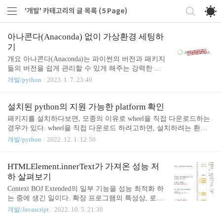
'개발' 카테고리의 글 목록 (5 Page)
아나콘다(Anaconda) 없이 가상환경 세팅하
기
개요 아나콘다(Anaconda)는 파이썬의 버전과 패키지
들의 버전을 쉽게 관리할 수 있게 해주는 강력한 솔
루션이다. 하지만 200명 이상 규모의 회사에서는 개
개발/python
2023. 1. 7. 23:40
인용 버전인 Anaconda Distribution을 사용할 수 없다
고 한다. 그리고 어떤 패키지들은 아나콘다에서 추적
하지 못할 수도 있다. 파이썬의 버전과 각 프로젝트
설치된 python의 지원 가능한 platform 확인
에 맞는 가상환경을 쉽게 구축하고 관리하는 것을 아
패키지를 설치하다보면, 모종의 이유로 wheel을 직접 다운로드하는
나콘다의 기능이라고 보고, 이번 글에서는 아나콘다
경우가 있다. wheel을 직접 다운로드 하려고하면, 설치하려는 환경
를 사용하지 않고 classic하게 관리하는 환경을 구축
에 따라서 whl 파일이 엄청나게 많은데, 그럴 때마다 운영체제, 비
개발/python
2022. 12. 1. 12:50
한다. 먼저, 크게 세 가지로 나눠서 접근해보자. 파이
트, python 버전 등을 전부 한번씩 확인하게 된다. 잘못된 whl 파일로
썬 버전 관리 패키지 관리 가상 환경 관리 파이썬 버
설치하려고 하면 아래와 같은 에러를 만나서 무척 피곤해진다. ~~.w
전 관리 파이썬은 특정 패키지들이 버전을 지원하지
hl is not a supported wheel on this platform. 2018년에 TensorFlow의 Git
HTMLElement.innerText가 가져온 성능 저
않으면 버전을 내려야하는 경우들이 종종 있다. 예를
Hub repository에서 동일한 질문이 있었고 https://github.com/tensorflo
하 살펴보기
들면 Python 3.7 ..
w/tensorflow/issues/9722 , 아래와 같이 엄청 간단한 커맨드로 쉽게 확
Context BOJ Extended의 일부 기능을 성능 최적화 하
인할 수 있었다. Linux/Mac $ pytho..
는 중에 생긴 일이다. 확장 프로그램의 특성상, 로드
되는 DOM 을 조작하는 일이 많다. 그 중에서 불필요
개발/Javascript
2022. 10. 5. 21:30
하게 DOM을 조작하느라 속도가 느린 부분이 보여