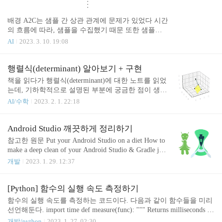
⋮
배경 A2C는 샘플 간 상관 관계에 문제가 있었다 시간
의 흐름에 따라, 샘플을 수집했기 때문 또한 샘플에
π
따라 정책(
)이 업데이트 되고, 업데이트 된 정..
π
AI
2023. 3. 10. 19:08
행렬식(determinant) 알아보기 + 구현
책을 읽다가 행렬식(determinant)에 대한 노트를 읽었
는데, 기하학적으로 설명된 부분에 궁금한 점이 생겨
서 정리해보고자 한다. 2X2 행렬 책에서는 2X2 행렬
AI/수학
2023. 2. 1. 22:18
d
e
t
(
A
)
=
a
11
a
22
−
a
12
a
21
(
)
=
−
에 대해서
을 이렇게 설명
d
e
t
A
a
a
a
a
11
22
12
21
A
=
(
a
11
a
12
a
21
a
22
)
(
)
a
a
11
12
=
하고 있었다. 행렬
의 행렬식은
A
Android Studio 깨끗하게 정리하기
a
a
21
22
(
a
11
a
21
)
(
a
12
a
22
)
(
)
(
)
a
a
11
12
참고한 원문 Put your Android Studio on a diet How to
두 개의 열 벡터
와
를 두 변으로 하
a
a
21
22
make a deep clean of your Android Studio & Gradle jun
는 평행사변형의 면적이다. 그럼 행렬 \(\begin{pmatr
k files to fix up the mess. engineering.backmarket.com a
개발
2023. 1. 29. 12:37
i..
ar 내에 있는 클래스를 자꾸 인덱싱을 못 하길래 검색
하다가 찾은 방법인데, 생각보다 유용해서 블로그로
옮긴다. 참고로 위 문제는 해결 못 했다. 🤔 요약 1)
[Python] 함수의 실행 속도 측정하기
"Build -> Clean Project" 로 먼저 빌드된 파일들 삭제
함수의 실행 속도를 측정하는 코드이다. 다음과 같이 함수들을 미리
2) "File -> Invalidate Chaces / Restart" 로 캐시 제거
선언해둔다. import time def measure(func): """ Returns milliseconds ho
(안드로이드 스튜디오가 다시 시작되면 gradle을 다
w much time takes to run given func """ start = time.time() func() end =
개발/python
2023. 1. 27. 02:30