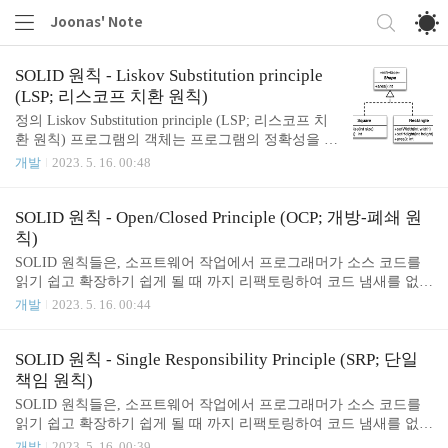
Joonas' Note
SOLID 원칙 - Liskov Substitution principle
(LSP; 리스코프 치환 원칙)
정의 Liskov Substitution principle (LSP; 리스코프 치
환 원칙) 프로그램의 객체는 프로그램의 정확성을 깨
뜨리지 않으면서 하위 타입의 인스턴스로 바꿀 수 있
개발
2023. 5. 16. 00:48
어야 한다. 어떤 모듈 S가 모듈 T의 하위 모듈이라면,
속성의 변경없이 T를 S(상위)로 교체할 수 있어야 한
다고 한다. 즉, 부모 클래스와 자식 클래스가 일관되
SOLID 원칙 - Open/Closed Principle (OCP; 개방-폐쇄 원
어야 한다는 뜻이다. 위반 사례 이를 위반하는 대표
칙)
적인 사례로는 원-타원 문제 (또는 사각형-정사각형
SOLID 원칙들은, 소프트웨어 작업에서 프로그래머가 소스 코드를
문제)가 있다. class Rectangle { private int width; privat
읽기 쉽고 확장하기 쉽게 될 때 까지 리팩토링하여 코드 냄새를 없애
e int height; public void setWidth(int width){ this.width
기 위해 쓰기 좋은 지침이다. 정의 Open/Closed Principle (OCP; 개방-
개발
2023. 5. 16. 00:44
= width; } public void setHeight(int he..
폐쇄 원칙) 소프트웨어 요소는 확장에는 열려 있으나, 변경에는 단
혀 있어야 하다. 모듈 중 하나를 수정했는데, 그 모듈을 사용하는 모
든 모듈의 코드를 수정하는 일이 있으면 안된다는 뜻이다. 조금만 떠
SOLID 원칙 - Single Responsibility Principle (SRP; 단일
올려봐도 얼마나 끔찍한 일인 지 알 수 있다. 확장에 대해 열려 있다.
책임 원칙)
이것은 모듈의 동작을 확장할 수 있다는 것을 의미한다. 애플리케이
SOLID 원칙들은, 소프트웨어 작업에서 프로그래머가 소스 코드를
션의 요구 사항이 변경될 때, 이 변경에 맞게 새로운 동작을 추가해
읽기 쉽고 확장하기 쉽게 될 때 까지 리팩토링하여 코드 냄새를 없애
모듈을 확장할 수 있다. 즉, 모듈이 하는 일을 변경할 수 있다. 수정
기 위해 쓰기 좋은 지침이다. 정의 Single Responsibility Principle (SR
개발
2023. 5. 16. 00:39